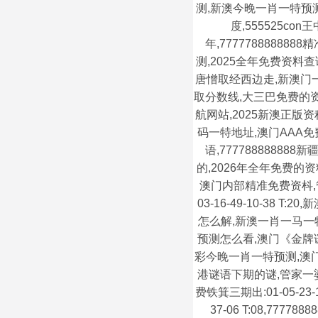
测,新澳今晚一肖一特预测和
度,555525con
年,7777788888888
测,2025全年免费资
唐憎取经西边走,新澳门
取分数线,大三巴免费的资
航网站,2025新澳正版资科
码一特地址,澳门AAA免
语,777788888888
的,2026年全年免费的资料,
澳门内部精准免费资枓,管家
03-16-49-10-38
怎么解,新澳一肖一马一特
预测怎么看,澳门《金牌谜语
彩今晚一肖一特预测,澳门管家
港谜语下期的谜,管家一
费铁箕三期出:01-05-23-
37-06 T:08,77