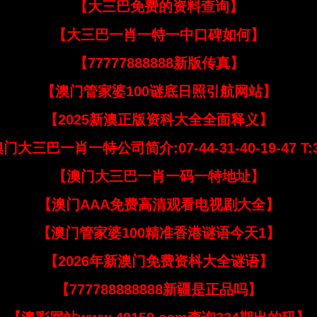
【大三巴免费的资料查询】
【大三巴一肖一特一中口碑如何】
【77777888888新版传真】
【澳门管家婆100谜底日照引航网站】
【2025新澳正版资科大全全面释义】
门大三巴一肖一特公司简介:07-44-31-40-19-47 T:
【澳门大三巴一肖一码一特地址】
【澳门AAA免费高清观看电视剧大全】
【澳门管家婆100精准香港谜语今天1】
【2026年新澳门免费资枓大全谜语】
【777788888888新疆是正品吗】