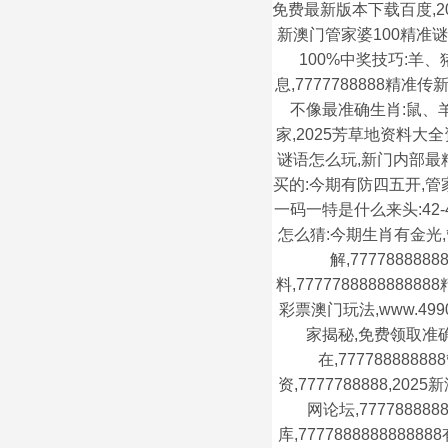
免费最新版本下载百度,20
新澳门管家婆100精准谜语
100%中奖技巧:羊
息,7777788888
不像最准确生肖:鼠、羊
家,2025芳草地资料
谜语怎么玩,新门内部最精确
买的:今期有防四五开,管家和
一码一特是什么来头:42-44-0
怎么猜:今期生肖有金光
解,7777888
料,77777888888
彩票澳门玩法,www.499
家揭秘,免费领取准确资
在,777788888
资,7777788888,
网论坛,777788888
库,7777888888888