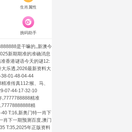
生肖属性
挑码助手
8888888是干嘛的,,新澳今
3,2025新期期准的准确消息
精准香港谜语今天的谜12:
录大乐透,2026最新资料大
01-48-04-44
888精准传真112:猴、马、
07-44-17-32-10
7777788888精准
7778888888精
2-40 T:16,新奥门特一肖下
特一肖下一期预测百度,澳门
 T:35,2025年正版资料